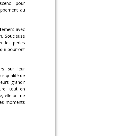
usceno pour
loppement au
rutement avec
n. Soucieuse
er les perles
 qui pourront
urs sur leur
ur qualité de
teurs grandir
ure, tout en
, elle anime
 les moments