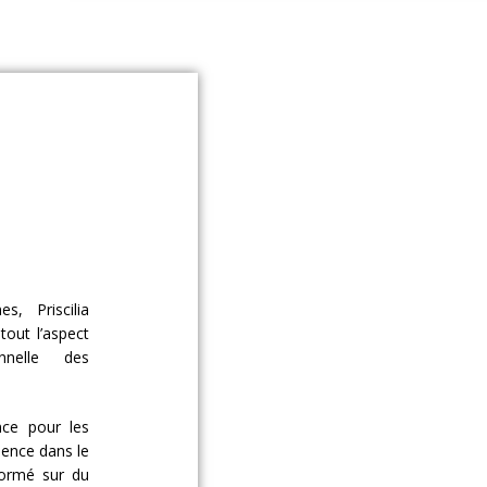
, Priscilia
out l’aspect
nnelle des
ce pour les
ience dans le
rformé sur du