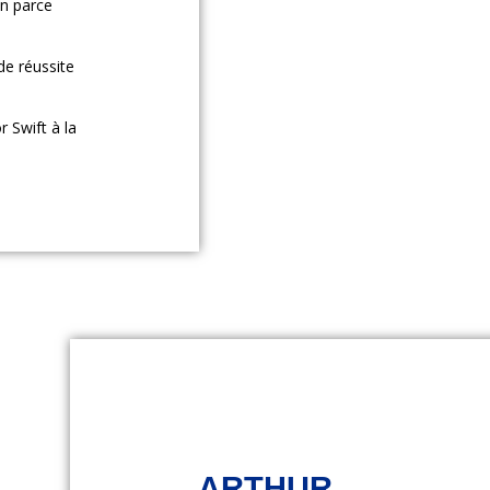
In parce
de réussite
 Swift à la
ARTHUR